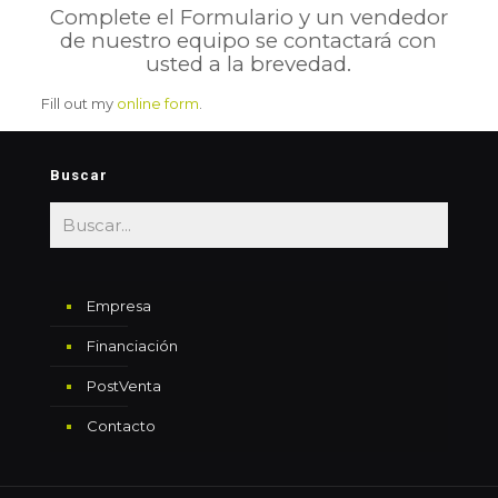
Complete el Formulario y un vendedor
de nuestro equipo se contactará con
usted a la brevedad.
Fill out my
online form
.
Buscar
Empresa
Financiación
PostVenta
Contacto